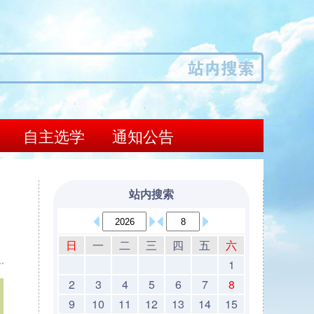
自主选学
通知公告
站内搜索
日
一
二
三
四
五
六
1
2
3
4
5
6
7
8
9
10
11
12
13
14
15