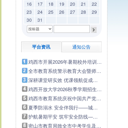
16
17
18
19
20
21
22
23
24
25
26
27
28
29
30
31
平台资讯
通知公告
鸡西市开展2026年暑期校外培训治理联合督导检查筑牢暑期育人安全防线
全市教育系统警示教育大会暨师德师风专项整治部署会议召开
深耕课堂研实效 优课领航促成长 —— 鸡冠区开展 2025-2026 学年优秀课例展示活动
鸡西开放大学2026秋季学期招生简章
鸡西市教育系统庆祝中国共产党成立105周年暨“两优一先”表彰大会隆重召开
夏季防溺水 安全伴我行——城子河区晨兴中学开展防溺水安全教育主题活动
护航暑期平安 筑牢安全防线——鸡东县教育局开展中考后毕业生防溺水宣传专项活动
密山市教育局致全市中考学生及家长们一封信