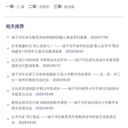
一审:
二审:
三审:
江 璐
刘荣菲
陈光绪
相关推荐
城子河区举办教育系统师德师风暖心事迹系列展播
2026/07/09
欢享童趣时光 同心喜迎七一 —— 城子河开放学院首届“童心欢享节”暨庆
祝建党105周年主题活动圆满落幕
2026/06/24
品文润心书韵传情 书香致远共沐芳华 ——城子河区师生阅读分享展演暨
颁奖仪式圆满落幕
2026/06/10
城子河区名师工作室精准赋能 打造小学数学高效课堂 —— 说・授・评三
位一体闭环教研活动纪实
2026/05/25
法治宣讲进校园 护航少年助成长 ——城子河区树英小学开展法治副校长
专题普法活动
2026/05/08
聚焦名师示范引领 深耕高效数学课堂——城子河区成功举办小学数学名
师示范课活动
2026/04/30
以书为友 笃行致远 ——城子河区教育局开展教师读书经验交流座谈活
动
2026/04/24